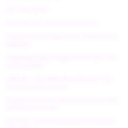
SLOT TOTO GACOR
EDMTOGEL SLOT TOTO GACOR MODAL 5K
POWERUP FEATURE WEBSITE SLOT TOTO GACOR 5K
EDMTOGEL
PENERIMAAN ANGGOTA BARU DI SITUS SLOT TOTO
GACOR 5K RESMI
PUBTOGEL - SITUS RESMI SMA KUDUS SLOT TOTO
GACOR 5K GAMPANG CUAN
CORPOROTE SOLUTION BERMAIN GAME SLOT TOTO
TERPERCAYA 5K GACOR
EDMTOGEL : DAFTAR AGEN RESMI SLOT GACOR 5K