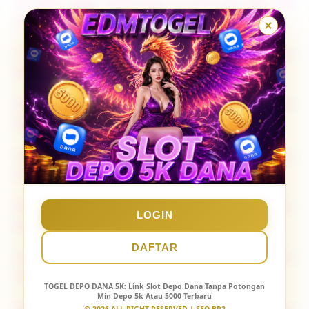
10 Situs Togel Terpercaya & Toto Slot Bet 100
Gacor
5 Bandar Togel Terpercaya Pasaran Lengkap
Hadiah 10 Juta
EDMTOGEL Link Alternatif Penghasil Cuan Depo 5K
Dana
Togel Deposit 5000 EDMTOGEL Resmi Tanpa
Potongan
Daftar Bandar Togel Terpercaya Resmi Tewrbesar
LOGIN
Indonesia
DAFTAR
Link EDMTOGEL Resmi Promotor Resmi IDN LIVE
Togel 4D
TOGEL DEPO DANA 5K
: Link Slot Depo Dana Tanpa Potongan
Min Depo 5k Atau 5000 Terbaru
Situs EDMTOGEL⟢ Spesialis Situs Toto Togel Online