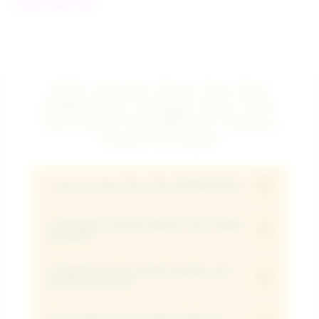
TOTO SLOT 4D
FAQ: Seputar Situs Toto Slot
EDMTOGEL Sebagai Situs Toto
Slot DANA Via QRIS 5K Terbaru
Tanpa Potongan
+
1. Apa itu Agen Situs Toto EDMTOGEL?
2. Mengapa minimal deposit harus 5000
EDMTOGEL adalah link Agen Situs Toto
+
via Dana?
Online terpercaya di Indonesia yang
mendukung transaksi via DANA dan sistem
3. Bagaimana jika terjadi kendala saat
Metode Dana memungkinkan proses
+
proses transaksi?
QRIS tanpa potongan dengan proses cepat
transfer kilat tanpa biaya tambahan,
hanya dalam hitungan detik.
sehingga modal hiburan hemat 5000 rupiah
4. Apa saja jenis permainan hiburan