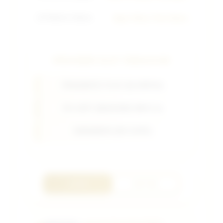
📱
Platform Utama
Agen Situs Toto Dana
PROVIDER SLOT TERGACOR
PRAGMATIC PLAY (OLYMPUS)
PG SOFT (MAHJONG WAYS 2)
HABANERO (KOI GATE)
LOGIN
DAFTAR