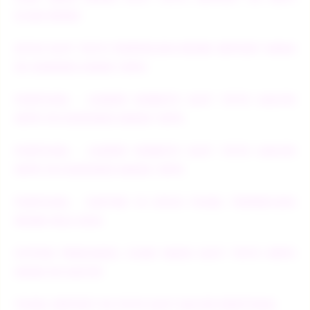
SCAM RESMI
SITUS SLOT TOTO TERPERCAYA RESMI DEPOSIT DANA
5K GARANSI AMAN 100%
PUBTOGEL - LEADER WEBSITE SLOT TOTO GACOR
DEPO 5K ASURANSI AMAN 100%
PUBTOGEL - LEADER WEBSITE SLOT TOTO GACOR
DEPO 5K ASURANSI AMAN 100%
PUBTOGEL - DAFTAR 10 SITUS TOGEL TERPERCAYA
RESMI WLA 2026
SYSTEM PENGHASIL CUAN MAIN SLOT TOTO DEPO
DANA 5K GACOR
TOGEL DEPOSIT 5K TOTO SLOT GACOR EDMTOGEL