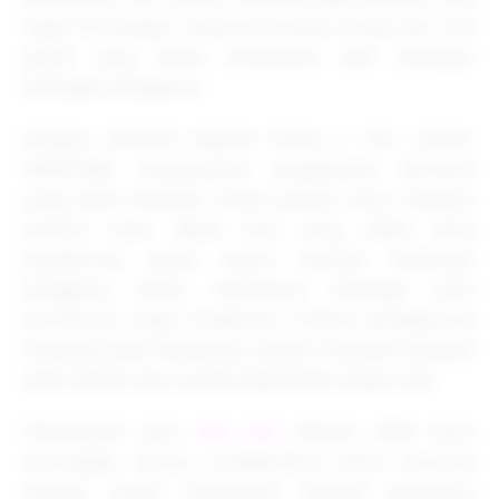
togel 4D dengan nominal taruhan mulai dari 100
perak yang dapat dimainkan oleh berbagai
kalangan pengguna.
Dengan minimal deposit hanya 5 ribu rupiah,
EDMTOGEL menawarkan pengalaman bermain
yang lebih fleksibel untuk pemain baru maupun
pemain lama. Akses situs yang stabil serta
pembaruan game secara berkala membuat
pengguna dapat menikmati berbagai jenis
permainan tanpa hambatan. Sistem pembayaran
otomatis juga membantu proses transaksi menjadi
lebih efisien dan mudah digunakan kapan saja.
Popularitas situs
toto slot
deposit 5000 terus
meningkat karena memberikan solusi bermain
dengan modal terjangkau. Banyak pengguna