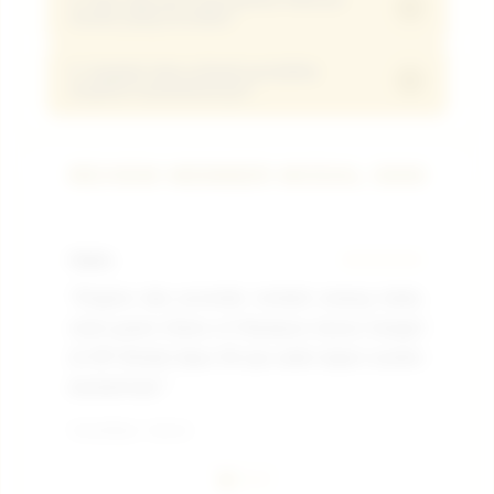
Jangan khawatir! Layanan support Live
+
hemat yang tersedia?
Anda tetap utuh masuk ke saldo akun tanpa
Chat VVIP kami siaga 24 jam penuh untuk
potongan sepeserpun.
membantu memastikan setiap kendala
5. Apakah data pribadi pendaftar
Tersedia ribuan jenis game mulai dari
+
terjamin keamanannya?
pengisian saldo minimal deposit 5000 Anda
provider slot ternama seperti Pragmatic
terselesaikan dalam hitungan detik.
Play, PG Soft, dan Habanero yang
Sangat aman 100% ! Kami menggunakan
semuanya bisa dimainkan secara hemat
REVIEW MEMBER MODAL 5000
sistem enkripsi tingkat tinggi yang
mulai dari modal 5k saja dan juga togel
memastikan seluruh data pendaftar baru
online.
tetap terlindungi dan terjaga
Halim
★★★★★
Vir
kerahasiaannya.
"Engine dan provider terbaik emang beda,
"B
main game Gates of Olympus lancar banget
50
di HP. Modal depo 5k aja udah dapet scatter
Ga
berkali-kali."
La
Terverifikasi - Hari Ini
Terv