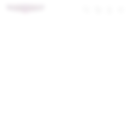
Skip
to
Troli
Login
Navigation
Deposit 5000
content