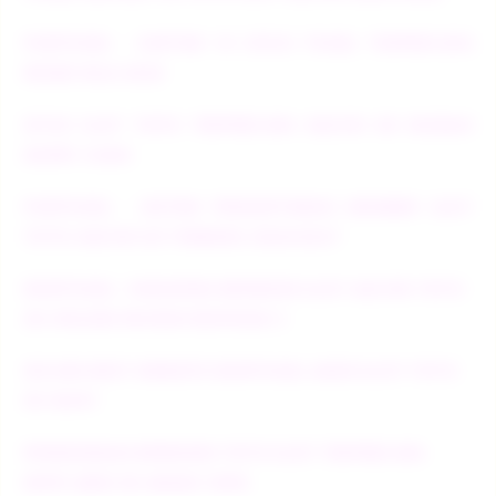
PUBTOGEL - DAFTAR 10 SITUS TOGEL TERPERCAYA
RESMI WLA 2026
SITUS SLOT TOTO TERPERCAYA GACOR 4D MUDAH
DAPAT CUAN
PUBTOGEL - SISTEM PENDAFTARAN MEMBER SLOT
TOTO GACOR 4D TERBARU 2026/2027
EDMTOGEL : KEGIATAN BERMAIN SLOT GACOR TOTO
4D ONLINE REVIEW BINTANG 5
SECURE BEST WEBSITE EDMTOGEL AGEN SLOT TOTO
5K NO#1
PENDIDIKAN BERMAIN TOTO SLOT TERPERCAYA
DEPO QRIS 5K AMAN 100%