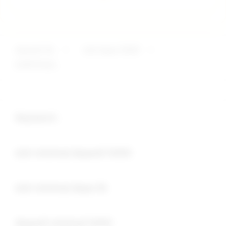
deposit 5k
>
slot depo 5000
>
EDMTOGEL
Buka
Footer Navigation
Keyword :
Buka
slot minimal deposit 5000
Buka
slot minimal depo 5k
Buka
deposit minimal 5000