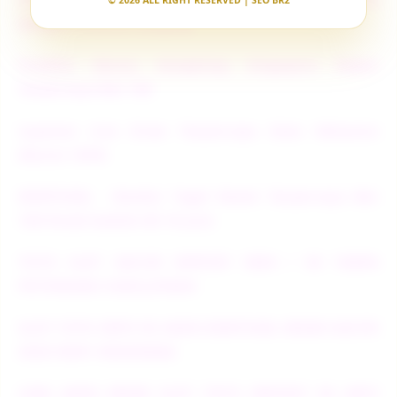
© 2026 ALL RIGHT RESERVED | SEO BR2
Dengan Pasaran Lengkap
Prediksi Macau HongKong Singapore Resmi
Terpercaya Bet 100
Layanan Live Draw Terpercaya Data Keluaran
Akurat 100%
EDMTOGEL - Bandar Togel Resmi Terpercaya Bet
100 Perak hadiah 4D 10 juta
TOTO SLOT GACOR DEPOSIT 5000 / 5K TANPA
POTONGAN CUAN JUTAAN
SLOT TOTO DEPO 5K AGEN EDMTOGEL RESMI GACOR
2026 NO#1 INDONESIA
LINK AGEN RESMI SLOT TOTO DEPOSIT 5K ANTI