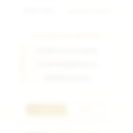
📱
Platform Utama
Agen Situs Toto Dana
PROVIDER SLOT TERGACOR
PRAGMATIC PLAY (OLYMPUS)
PG SOFT (MAHJONG WAYS 2)
HABANERO (KOI GATE)
LOGIN
DAFTAR