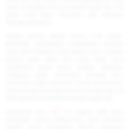
togel 4D dengan nominal taruhan mulai dari 100
perak yang dapat dimainkan oleh berbagai
kalangan pengguna.
Dengan minimal deposit hanya 5 ribu rupiah,
EDMTOGEL menawarkan pengalaman bermain
yang lebih fleksibel untuk pemain baru maupun
pemain lama. Akses situs yang stabil serta
pembaruan game secara berkala membuat
pengguna dapat menikmati berbagai jenis
permainan tanpa hambatan. Sistem pembayaran
otomatis juga membantu proses transaksi menjadi
lebih efisien dan mudah digunakan kapan saja.
Popularitas situs
toto slot
deposit 5000 terus
meningkat karena memberikan solusi bermain
dengan modal terjangkau. Banyak pengguna