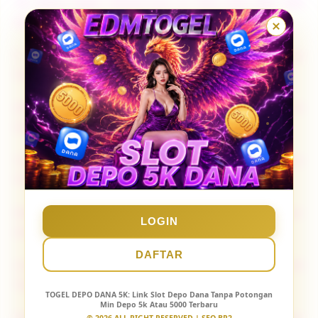
10 Situs Togel Terpercaya & Toto Slot Bet 100
Gacor
5 Bandar Togel Terpercaya Pasaran Lengkap
Hadiah 10 Juta
EDMTOGEL Link Alternatif Penghasil Cuan Depo 5K
Dana
Togel Deposit 5000 EDMTOGEL Resmi Tanpa
Potongan
Daftar Bandar Togel Terpercaya Resmi Tewrbesar
LOGIN
Indonesia
DAFTAR
Link EDMTOGEL Resmi Promotor Resmi IDN LIVE
Togel 4D
TOGEL DEPO DANA 5K
: Link Slot Depo Dana Tanpa Potongan
Min Depo 5k Atau 5000 Terbaru
Situs EDMTOGEL⟢ Spesialis Situs Toto Togel Online