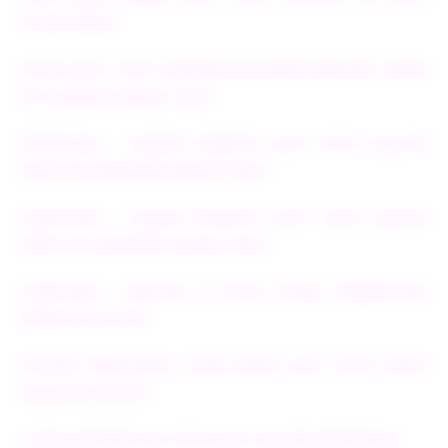
SCAM RESMI
SITUS SLOT TOTO TERPERCAYA RESMI DEPOSIT DANA
5K GARANSI AMAN 100%
PUBTOGEL - LEADER WEBSITE SLOT TOTO GACOR
DEPO 5K ASURANSI AMAN 100%
PUBTOGEL - LEADER WEBSITE SLOT TOTO GACOR
DEPO 5K ASURANSI AMAN 100%
PUBTOGEL - DAFTAR 10 SITUS TOGEL TERPERCAYA
RESMI WLA 2026
SYSTEM PENGHASIL CUAN MAIN SLOT TOTO DEPO
DANA 5K GACOR
TOGEL DEPOSIT 5K TOTO SLOT GACOR EDMTOGEL