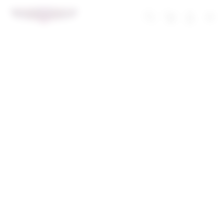
Skip
to
Troli
Login
Navigation
Deposit 5000
content