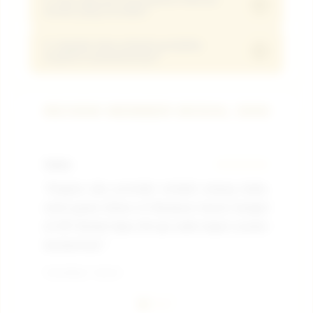
Jangan khawatir! Layanan support Live
+
hemat yang tersedia?
Anda tetap utuh masuk ke saldo akun tanpa
Chat VVIP kami siaga 24 jam penuh untuk
potongan sepeserpun.
membantu memastikan setiap kendala
5. Apakah data pribadi pendaftar
Tersedia ribuan jenis game mulai dari
+
terjamin keamanannya?
pengisian saldo minimal deposit 5000 Anda
provider slot ternama seperti Pragmatic
terselesaikan dalam hitungan detik.
Play, PG Soft, dan Habanero yang
Sangat aman 100% ! Kami menggunakan
semuanya bisa dimainkan secara hemat
REVIEW MEMBER MODAL 5000
sistem enkripsi tingkat tinggi yang
mulai dari modal 5k saja dan juga togel
memastikan seluruh data pendaftar baru
online.
tetap terlindungi dan terjaga
Halim
★★★★★
Vir
kerahasiaannya.
"Engine dan provider terbaik emang beda,
"B
main game Gates of Olympus lancar banget
50
di HP. Modal depo 5k aja udah dapet scatter
Ga
berkali-kali."
La
Terverifikasi - Hari Ini
Terv