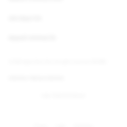
Buka
slot depo 5rb
Buka
deposit minimal 5k
© 2026 Agen Situs Toto. All rights reserved. SEO BR2
Indonesia / Bahasa Indonesia
Ingin Tetap Terhubung?
Privasi
Legal
Peta Situs