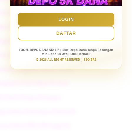
ine TOTO88 & Utama Situs Togel Resmi
LOGIN
el Online Resmi & Situs Bandar Togel Terbesar
DAFTAR
Togel Terpercaya Resmi Online No#1
TOGEL DEPO DANA 5K
: Link Slot Depo Dana Tanpa Potongan
Toto Slot Bet 100 Gacor
Min Depo 5k Atau 5000 Terbaru
© 2026 ALL RIGHT RESERVED | SEO BR2
Pasaran Lengkap Hadiah 10 Juta
enghasil Cuan Depo 5K Dana
EL Resmi Tanpa Potongan
caya Resmi Tewrbesar Indonesia
tor Resmi IDN LIVE Togel 4D