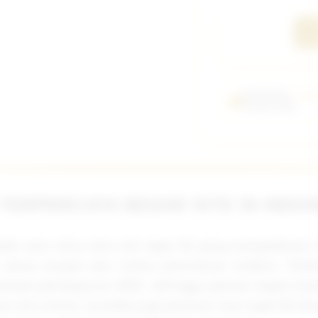
EDMTOGEL:
Link
Terbaik 2026.
TERPERCAYA BESAR SITE IN IND
lah satu situs toto slot depo 5K yang menyediakan
n akses mudah dan sistem permainan modern. Platf
metode pembayaran QRIS, sehingga pemain dapat mel
an slot online, tersedia juga pasaran toto togel 4D 