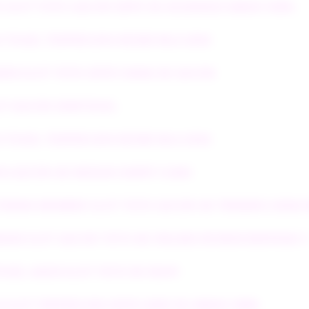
E SLOT TOTO GACOR DEPO 5K ASURANSI AMAN 100%
S TOGEL TERPERCAYA RESMI WLA 2026
AIN SLOT TOTO DEPO DANA 5K GACOR
LOT GACOR EDMTOGEL
S TOGEL TERPERCAYA RESMI WLA 2026
AYA GACOR 4D MUDAH DAPAT CUAN
TARAN MEMBER SLOT TOTO GACOR 4D TERBARU 2026/2
AIN SLOT GACOR TOTO 4D ONLINE REVIEW BINTANG 5
OGEL AGEN SLOT TOTO 5K NO#1
 SLOT TERPERCAYA DEPO QRIS 5K AMAN 100%