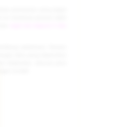
kses permainan yang dapat
l ini membuat pemain lebih
anan
togel slot deposit 5 ribu
erbilang sederhana. Pemain
engisi data yang diperlukan
il dilakukan, seluruh jenis
engan mudah.