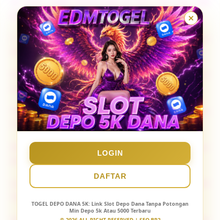
10 Situs Togel Terpercaya & Toto Slot Bet 100
Gacor
5 Bandar Togel Terpercaya Pasaran Lengkap
Hadiah 10 Juta
EDMTOGEL Link Alternatif Penghasil Cuan Depo 5K
Dana
Togel Deposit 5000 EDMTOGEL Resmi Tanpa
Potongan
Daftar Bandar Togel Terpercaya Resmi Tewrbesar
LOGIN
Indonesia
DAFTAR
Link EDMTOGEL Resmi Promotor Resmi IDN LIVE
Togel 4D
TOGEL DEPO DANA 5K
: Link Slot Depo Dana Tanpa Potongan
Min Depo 5k Atau 5000 Terbaru
Situs EDMTOGEL⟢ Spesialis Situs Toto Togel Online