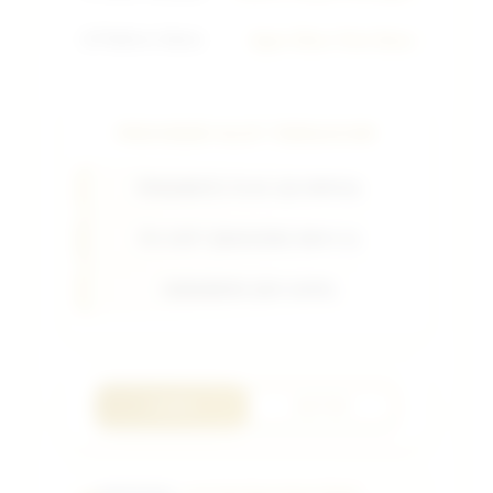
📱
Platform Utama
Agen Situs Toto Dana
PROVIDER SLOT TERGACOR
PRAGMATIC PLAY (OLYMPUS)
PG SOFT (MAHJONG WAYS 2)
HABANERO (KOI GATE)
LOGIN
DAFTAR