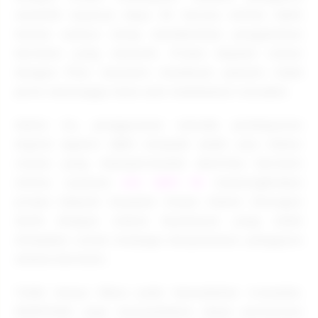
memilih layanan depo 5K karena dinilai lebih
hemat namun tetap memberikan pengalaman
bermain yang menarik. Proses deposit instan
dengan fitur otomatis membuat pemain tidak
perlu menunggu lama saat melakukan transaksi.
Selain itu, penggunaan metode pembayaran
digital seperti QRIS menjadi salah satu faktor
utama yang mempermudah aktivitas bermain
online. Layanan
slot QRIS 5K
memungkinkan
proses deposit berjalan hanya dalam hitungan
detik dengan sistem keamanan yang telah
disiapkan untuk menjaga kenyamanan pengguna
selama bermain.
Tidak hanya fokus pada kemudahan transaksi,
EDMTOGEL juga menyediakan akses permainan