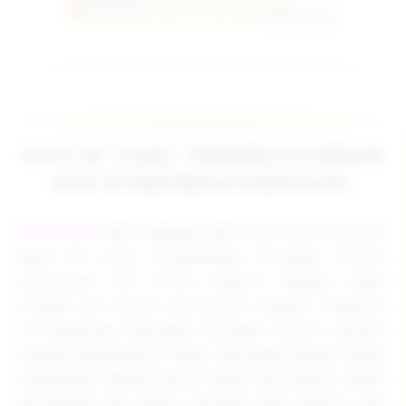
EDMTOGEL:
Link Slot Depo Dana Tanpa
Potongan Min Depo 5k Atau 5000
Terbaik 2026.
SLOT 5K TOGEL TERPERCAYA BESAR
SITE IN INDONESIA EDMTOGEL
EDMTOGEL
hadir sebagai salah satu situs toto slot
depo 5K yang menyediakan berbagai pilihan
permainan slot online populer dengan akses
mudah dan sistem permainan modern. Platform
ini didukung teknologi transaksi terbaru melalui
metode pembayaran QRIS, sehingga pemain dapat
melakukan deposit secara cepat dan praktis. Selain
permainan slot online, tersedia juga pasaran toto