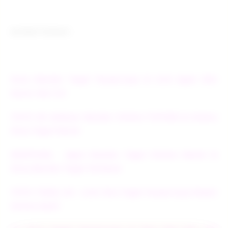
Artikel Terkait :
Situs Bandar Togel Terpercaya & Link Agen Slot
Gacor Hari Ini
TOTO 4D Ambyar Bandar Online TOTO88 & Utama
Situs Togel Resmi
EDMTOGEL - Agen Bandar Togel Online Resmi &
Situs Bandar Togel Terbesar
TOTO TOGEL 4D : Link Toto Togel Terpercaya Resmi
Online No#1