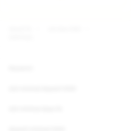
deposit 5k
>
slot depo 5000
>
EDMTOGEL
Buka
Footer Navigation
Keyword :
Buka
slot minimal deposit 5000
Buka
slot minimal depo 5k
Buka
deposit minimal 5000