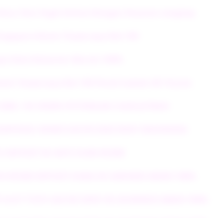
Situs Toto Togel Online Dengan Pasaran Lengkap
ngapore Resmi Terpercaya Bet 100
ya Data Keluaran Akurat 100%
smi Terpercaya Bet 100 Perak hadiah 4D 10 juta
5000 / 5K TANPA POTONGAN CUAN JUTAAN
EDMTOGEL RESMI GACOR 2026 NO#1 INDONESIA
O DEPOSIT 5K ANTI SCAM RESMI
YA RESMI DEPOSIT DANA 5K GARANSI AMAN 100%
E SLOT TOTO GACOR DEPO 5K ASURANSI AMAN 100%