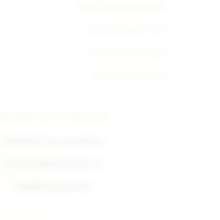
98.9% GAMPANG MENANG
Dana, QRIS, Bank Lokal
Kilat & Tanpa Potongan
Agen Situs Toto Dana
ROVIDER SLOT TERGACOR
PRAGMATIC PLAY (OLYMPUS)
PG SOFT (MAHJONG WAYS 2)
HABANERO (KOI GATE)