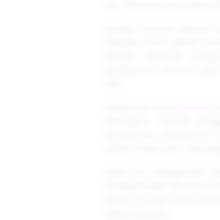
dari 100 perak yang dapat 
Dengan minimal deposit 
fleksibel untuk pemain ba
berkala membuat penggu
pembayaran otomatis juga 
saja.
Popularitas situs
toto slot
d
terjangkau. Banyak peng
memberikan pengalaman be
pemain tidak perlu menung
Selain itu, penggunaan me
mempermudah aktivitas be
dalam hitungan detik deng
selama bermain.