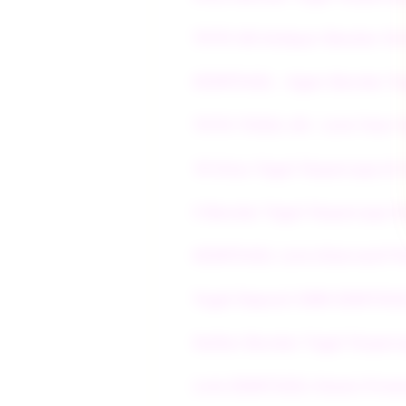
TOTO 4D Ambyar Bandar Onl
EDMTOGEL - Agen Bandar Tog
TOTO TOGEL 4D : Link Toto 
10 Situs Togel Terpercaya & 
5 Bandar Togel Terpercaya 
EDMTOGEL Link Alternatif P
Togel Deposit 5000 EDMTOG
Daftar Bandar Togel Terper
Link EDMTOGEL Resmi Promo