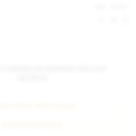
LOGIN
DAFTAR
Troli
slot 5000
Agen Situs Toto
slot 5000
-Z TERPERCAYA BERMAIN TOTO SLOT
GACOR 5K
EN SITUS TOTO DANA
INFORMASI ENGINE TERBAIK