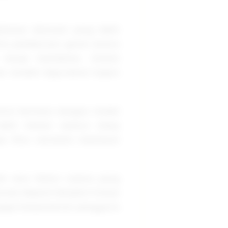
laman bermain yang lebih
erta pembaruan game secara
 tanpa hambatan. Sistem
 dan mudah digunakan kapan
lusi bermain dengan modal
 lebih hemat namun tetap
an fitur otomatis membuat
lah satu faktor utama yang
ses deposit berjalan hanya
enjaga kenyamanan pengguna