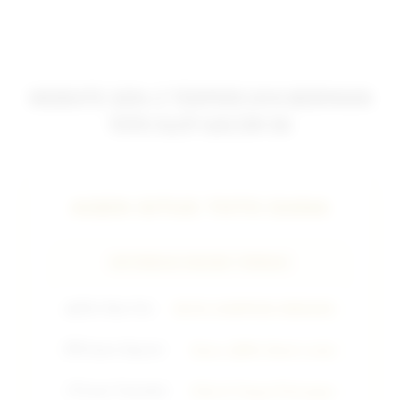
WEBSITE GEN-Z TERPERCAYA BERMAIN
TOTO SLOT GACOR 5K
AGEN SITUS TOTO DANA
INFORMASI ENGINE TERBAIK
🔥
Win Rate Slot
98.9% GAMPANG MENANG
💳
Sistem Deposit
Dana, QRIS, Bank Lokal
⚡
Proses Transaksi
Kilat & Tanpa Potongan