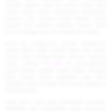
memilih layanan depo 5K karena dinilai lebih
hemat namun tetap memberikan pengalaman
bermain yang menarik. Proses deposit instan
dengan fitur otomatis membuat pemain tidak
perlu menunggu lama saat melakukan transaksi.
Selain itu, penggunaan metode pembayaran
digital seperti QRIS menjadi salah satu faktor
utama yang mempermudah aktivitas bermain
online. Layanan
slot QRIS 5K
memungkinkan
proses deposit berjalan hanya dalam hitungan
detik dengan sistem keamanan yang telah
disiapkan untuk menjaga kenyamanan pengguna
selama bermain.
Tidak hanya fokus pada kemudahan transaksi,
EDMTOGEL juga menyediakan akses permainan