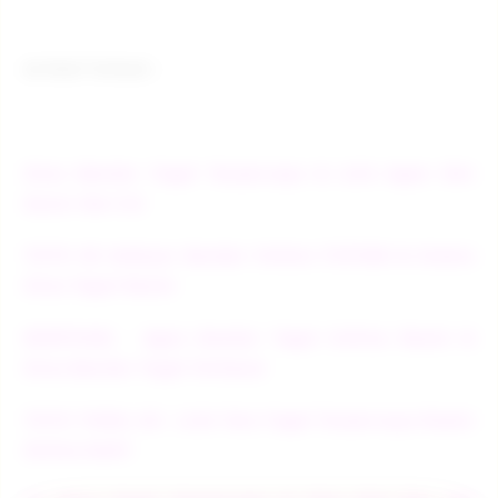
Artikel Terkait :
Situs Bandar Togel Terpercaya & Link Agen Slot
Gacor Hari Ini
TOTO 4D Ambyar Bandar Online TOTO88 & Utama
Situs Togel Resmi
EDMTOGEL - Agen Bandar Togel Online Resmi &
Situs Bandar Togel Terbesar
TOTO TOGEL 4D : Link Toto Togel Terpercaya Resmi
Online No#1