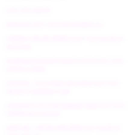
SLOT TOTO GACOR
EDMTOGEL SLOT TOTO GACOR MODAL 5K
POWERUP FEATURE WEBSITE SLOT TOTO GACOR 5K
EDMTOGEL
PENERIMAAN ANGGOTA BARU DI SITUS SLOT TOTO
GACOR 5K RESMI
PUBTOGEL - SITUS RESMI SMA KUDUS SLOT TOTO
GACOR 5K GAMPANG CUAN
CORPOROTE SOLUTION BERMAIN GAME SLOT TOTO
TERPERCAYA 5K GACOR
EDMTOGEL : DAFTAR AGEN RESMI SLOT GACOR 5K