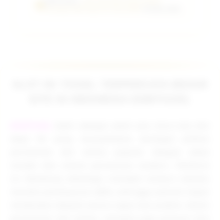
EDMTOGEL:
Link Slot Depo Dana Tanpa
Potongan Min Depo 5k Atau 5000
Terbaik 2026.
SLOT 5K TOGEL TERPERCAYA BESAR
SITE IN INDONESIA EDMTOGEL
EDMTOGEL
hadir sebagai salah satu situs toto slot
depo 5K yang menyediakan berbagai pilihan
permainan slot online populer dengan akses
mudah dan sistem permainan modern. Platform
ini didukung teknologi transaksi terbaru melalui
metode pembayaran QRIS, sehingga pemain dapat
melakukan deposit secara cepat dan praktis. Selain
permainan slot online, tersedia juga pasaran toto