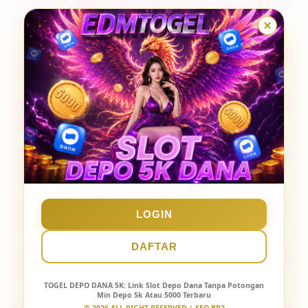
10 Situs Togel Terpercaya & Toto Slot Bet 100
Gacor
5 Bandar Togel Terpercaya Pasaran Lengkap
Hadiah 10 Juta
EDMTOGEL Link Alternatif Penghasil Cuan Depo 5K
Dana
Togel Deposit 5000 EDMTOGEL Resmi Tanpa
Potongan
Daftar Bandar Togel Terpercaya Resmi Tewrbesar
LOGIN
Indonesia
DAFTAR
Link EDMTOGEL Resmi Promotor Resmi IDN LIVE
Togel 4D
TOGEL DEPO DANA 5K
: Link Slot Depo Dana Tanpa Potongan
Min Depo 5k Atau 5000 Terbaru
Situs EDMTOGEL⟢ Spesialis Situs Toto Togel Online