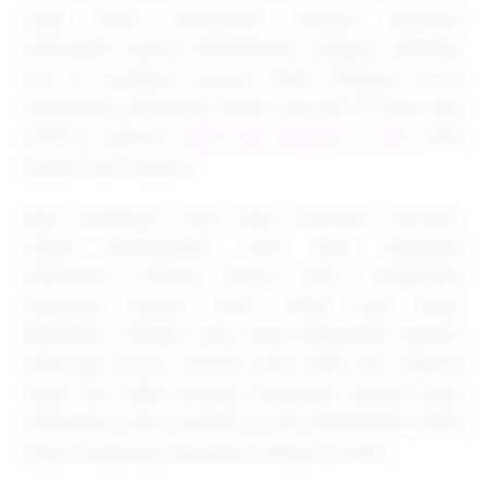
yang dapat digunakan melalui berbagai
perangkat seperti smartphone maupun desktop.
Hal ini membuat pemain lebih fleksibel untuk
menikmati permainan kapan saja dan di mana saja
melalui layanan
togel slot deposit 5 ribu
yang
praktis dan modern.
Bagi pengguna yang ingin mencoba bermain,
proses pendaftaran akun juga terbilang
sederhana. Pemain hanya perlu melakukan
registrasi melalui menu daftar atau login,
kemudian mengisi data yang diperlukan selama
beberapa menit. Setelah akun aktif dan deposit
mulai dari 5000 berhasil dilakukan, seluruh jenis
permainan yang tersedia di situs EDMTOGEL sudah
dapat langsung dimainkan dengan mudah.