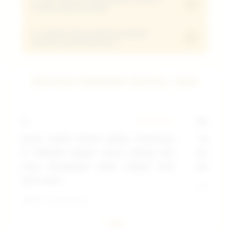
Jangan khawatir! Layanan support Live
+
hemat yang tersedia?
Anda tetap utuh masuk ke saldo akun tanpa
Chat VVIP kami siaga 24 jam penuh untuk
potongan sepeserpun.
membantu memastikan setiap kendala
5. Apakah data pribadi pendaftar
Tersedia ribuan jenis game mulai dari
+
terjamin keamanannya?
pengisian saldo minimal deposit 5000 Anda
provider slot ternama seperti Pragmatic
terselesaikan dalam hitungan detik.
Play, PG Soft, dan Habanero yang
Sangat aman 100% ! Kami menggunakan
semuanya bisa dimainkan secara hemat
REVIEW MEMBER MODAL 5000
sistem enkripsi tingkat tinggi yang
mulai dari modal 5k saja dan juga togel
memastikan seluruh data pendaftar baru
online.
tetap terlindungi dan terjaga
Indry
★★★★★
Vero
kerahasiaannya.
"Hiburan modal hemat paling terpercaya
"Jangan 
2026. Tampilan elegan, server enteng, dan
nya fai
peluang menangnya nyata banget buat
pasti dib
pemain receh."
Terverifikasi
Terverifikasi - 3 Hari yang lalu