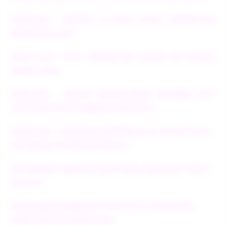
PUBTOGEL - DAFTAR 10 SITUS TOGEL TERPERCAYA
RESMI WLA 2026
SITUS SLOT TOTO TERPERCAYA GACOR 4D MUDAH
DAPAT CUAN
PUBTOGEL - SISTEM PENDAFTARAN MEMBER SLOT
TOTO GACOR 4D TERBARU 2026/2027
EDMTOGEL : KEGIATAN BERMAIN SLOT GACOR TOTO
4D ONLINE REVIEW BINTANG 5
SECURE BEST WEBSITE EDMTOGEL AGEN SLOT TOTO
5K NO#1
PENDIDIKAN BERMAIN TOTO SLOT TERPERCAYA
DEPO QRIS 5K AMAN 100%