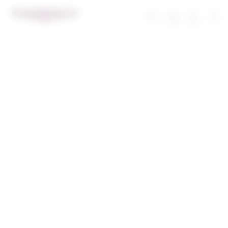
Skip
to
Troli
Login
Navigation
Deposit 5000
content