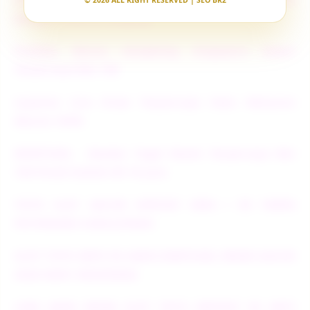
© 2026 ALL RIGHT RESERVED | SEO BR2
Dengan Pasaran Lengkap
Prediksi Macau HongKong Singapore Resmi
Terpercaya Bet 100
Layanan Live Draw Terpercaya Data Keluaran
Akurat 100%
EDMTOGEL - Bandar Togel Resmi Terpercaya Bet
100 Perak hadiah 4D 10 juta
TOTO SLOT GACOR DEPOSIT 5000 / 5K TANPA
POTONGAN CUAN JUTAAN
SLOT TOTO DEPO 5K AGEN EDMTOGEL RESMI GACOR
2026 NO#1 INDONESIA
LINK AGEN RESMI SLOT TOTO DEPOSIT 5K ANTI