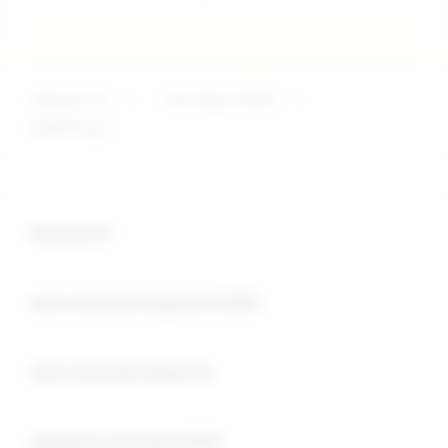
deposit 5k
>
slot depo 5000
>
EDMTOGEL
Buka
Footer Navigation
Keyword :
Buka
slot minimal deposit 5000
Buka
slot minimal depo 5k
Buka
deposit minimal 5000