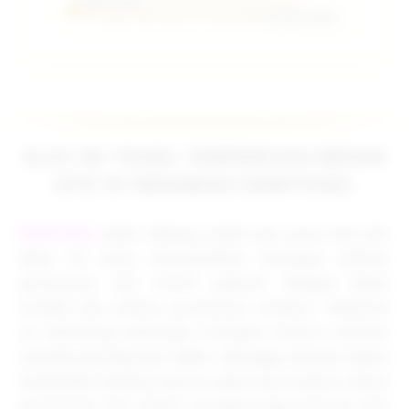
EDMTOGEL:
Link Slot Depo Dana Tanpa
Potongan Min Depo 5k Atau 5000
Terbaik 2026.
SLOT 5K TOGEL TERPERCAYA BESAR
SITE IN INDONESIA EDMTOGEL
EDMTOGEL
hadir sebagai salah satu situs toto slot
depo 5K yang menyediakan berbagai pilihan
permainan slot online populer dengan akses
mudah dan sistem permainan modern. Platform
ini didukung teknologi transaksi terbaru melalui
metode pembayaran QRIS, sehingga pemain dapat
melakukan deposit secara cepat dan praktis. Selain
permainan slot online, tersedia juga pasaran toto