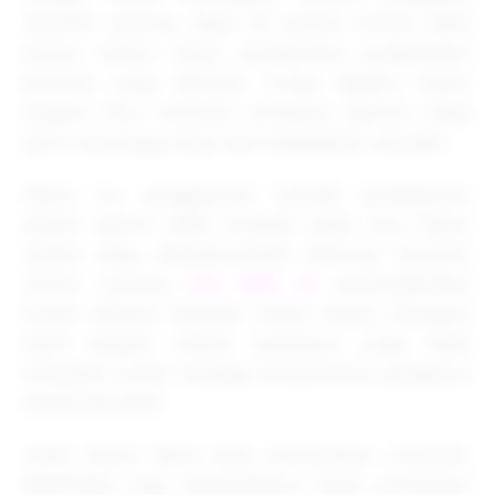
memilih layanan depo 5K karena dinilai lebih
hemat namun tetap memberikan pengalaman
bermain yang menarik. Proses deposit instan
dengan fitur otomatis membuat pemain tidak
perlu menunggu lama saat melakukan transaksi.
Selain itu, penggunaan metode pembayaran
digital seperti QRIS menjadi salah satu faktor
utama yang mempermudah aktivitas bermain
online. Layanan
slot QRIS 5K
memungkinkan
proses deposit berjalan hanya dalam hitungan
detik dengan sistem keamanan yang telah
disiapkan untuk menjaga kenyamanan pengguna
selama bermain.
Tidak hanya fokus pada kemudahan transaksi,
EDMTOGEL juga menyediakan akses permainan