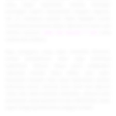
yang dapat digunakan melalui berbagai
perangkat seperti smartphone maupun desktop.
Hal ini membuat pemain lebih fleksibel untuk
menikmati permainan kapan saja dan di mana saja
melalui layanan
togel slot deposit 5 ribu
yang
praktis dan modern.
Bagi pengguna yang ingin mencoba bermain,
proses pendaftaran akun juga terbilang
sederhana. Pemain hanya perlu melakukan
registrasi melalui menu daftar atau login,
kemudian mengisi data yang diperlukan selama
beberapa menit. Setelah akun aktif dan deposit
mulai dari 5000 berhasil dilakukan, seluruh jenis
permainan yang tersedia di situs EDMTOGEL sudah
dapat langsung dimainkan dengan mudah.