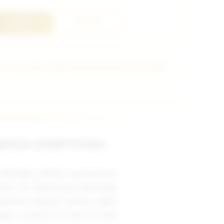
LOGIN
DAFTAR
 Slot Depo Dana Tanpa Potongan Min Depo 5k Atau 5000
ONESIA EDMTOGEL
 berbagai pilihan permainan
orm ini didukung teknologi
akukan deposit secara cepat
dengan nominal taruhan mulai