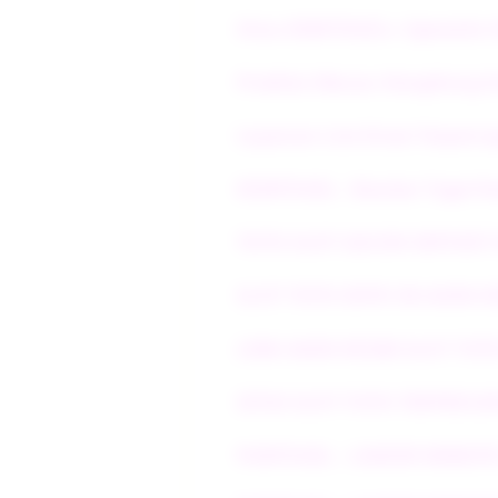
Situs EDMTOGEL⟢ Spesialis 
Prediksi Macau HongKong Si
Layanan Live Draw Terperca
EDMTOGEL - Bandar Togel Re
TOTO SLOT GACOR DEPOSIT 
SLOT TOTO DEPO 5K AGEN 
LINK AGEN RESMI SLOT TOT
SITUS SLOT TOTO TERPERCA
PUBTOGEL - LEADER WEBSIT