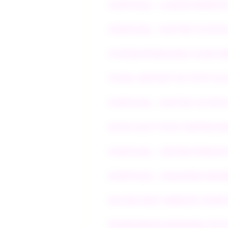
PUBTOGEL - LEADER WEBSIT
PUBTOGEL - DAFTAR 10 SITU
SYSTEM PENGHASIL CUAN M
TOGEL DEPOSIT 5K TOTO S
PUBTOGEL - DAFTAR 10 SITU
SITUS SLOT TOTO TERPERC
PUBTOGEL - SISTEM PENDAF
EDMTOGEL : KEGIATAN BERM
SECURE BEST WEBSITE EDMT
PENDIDIKAN BERMAIN TOTO