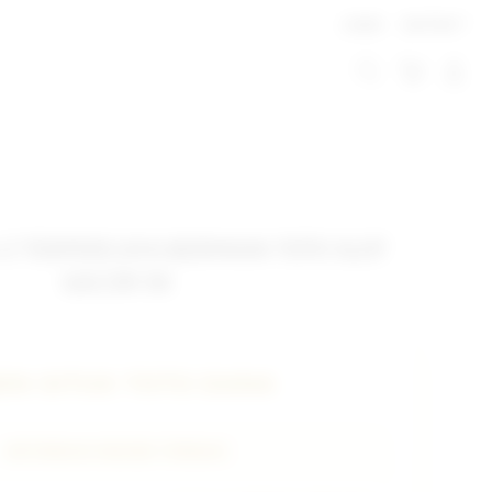
LOGIN
DAFTAR
Troli
slot 5000
Agen Situs Toto
slot 5000
-Z TERPERCAYA BERMAIN TOTO SLOT
GACOR 5K
EN SITUS TOTO DANA
INFORMASI ENGINE TERBAIK