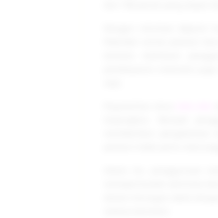
dari 100 perak yang dapat 
Dengan minimal deposit 
fleksibel untuk pemain ba
berkala membuat penggu
pembayaran otomatis juga 
saja.
Popularitas situs
toto slot
d
terjangkau. Banyak peng
memberikan pengalaman be
pemain tidak perlu menung
Selain itu, penggunaan me
mempermudah aktivitas be
dalam hitungan detik deng
selama bermain.