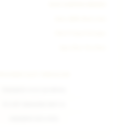
98.9% GAMPANG MENANG
Dana, QRIS, Bank Lokal
Kilat & Tanpa Potongan
Agen Situs Toto Dana
ROVIDER SLOT TERGACOR
PRAGMATIC PLAY (OLYMPUS)
PG SOFT (MAHJONG WAYS 2)
HABANERO (KOI GATE)