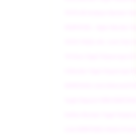
TOTO 4D Ambyar Bandar Onl
EDMTOGEL - Agen Bandar Tog
TOTO TOGEL 4D : Link Toto 
10 Situs Togel Terpercaya & 
5 Bandar Togel Terpercaya 
EDMTOGEL Link Alternatif P
Togel Deposit 5000 EDMTOG
Daftar Bandar Togel Terper
Link EDMTOGEL Resmi Promo