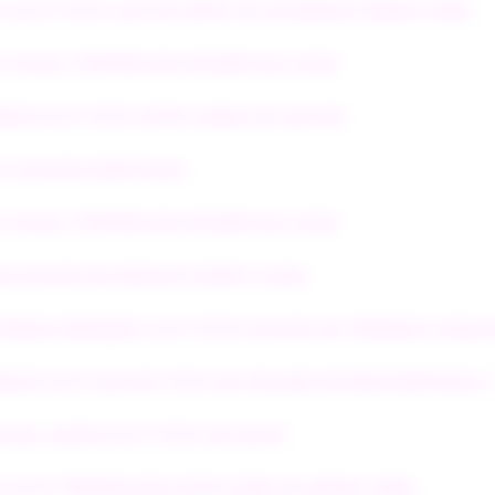
E SLOT TOTO GACOR DEPO 5K ASURANSI AMAN 100%
S TOGEL TERPERCAYA RESMI WLA 2026
AIN SLOT TOTO DEPO DANA 5K GACOR
LOT GACOR EDMTOGEL
S TOGEL TERPERCAYA RESMI WLA 2026
AYA GACOR 4D MUDAH DAPAT CUAN
TARAN MEMBER SLOT TOTO GACOR 4D TERBARU 2026/2
AIN SLOT GACOR TOTO 4D ONLINE REVIEW BINTANG 5
OGEL AGEN SLOT TOTO 5K NO#1
 SLOT TERPERCAYA DEPO QRIS 5K AMAN 100%