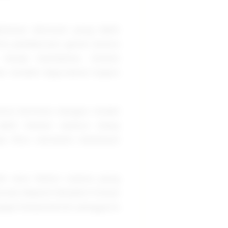
laman bermain yang lebih
erta pembaruan game secara
 tanpa hambatan. Sistem
 dan mudah digunakan kapan
lusi bermain dengan modal
 lebih hemat namun tetap
an fitur otomatis membuat
lah satu faktor utama yang
ses deposit berjalan hanya
enjaga kenyamanan pengguna