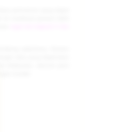
kses permainan yang dapat
l ini membuat pemain lebih
anan
togel slot deposit 5 ribu
erbilang sederhana. Pemain
engisi data yang diperlukan
il dilakukan, seluruh jenis
engan mudah.