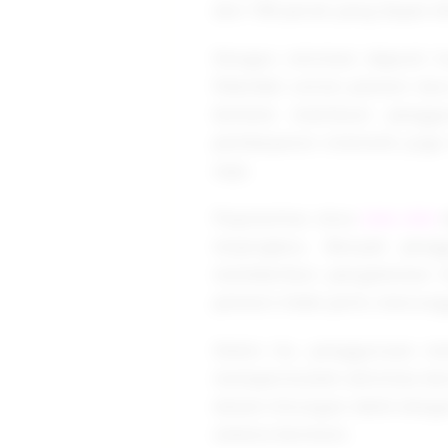
dari 100 perak yang dapat 
Dengan minimal deposit 
fleksibel untuk pemain ba
berkala membuat penggu
pembayaran otomatis juga 
saja.
Popularitas situs
toto slot
d
terjangkau. Banyak peng
memberikan pengalaman be
pemain tidak perlu menung
Selain itu, penggunaan me
mempermudah aktivitas be
dalam hitungan detik deng
selama bermain.